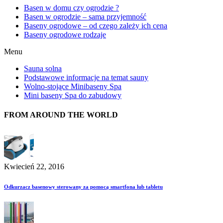
Basen w domu czy ogrodzie ?
Basen w ogrodzie – sama przyjemność
Baseny ogrodowe – od czego zależy ich cena
Baseny ogrodowe rodzaje
Menu
Sauna solna
Podstawowe informacje na temat sauny
Wolno-stojące Minibaseny Spa
Mini baseny Spa do zabudowy
FROM AROUND THE WORLD
Kwiecień 22, 2016
Odkurzacz basenowy sterowany za pomocą smartfona lub tabletu