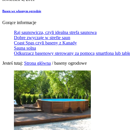
Basen we własnym ogrodzie
Gorące informacje
Raj saunowicza, czyli idealna strefa saunowa
Dobre zwyczaje w strefie saun
Coast Spas czyli baseny z Kanady
Sauna solna
Odkurzacz basenowy sterowany za pomocą smartfona lub tabl
Jesteś tutaj:
Strona główna
/
baseny ogrodowe