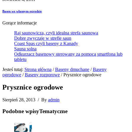
Basen we własnym ogrodzie
Gorące informacje
Raj saunowicza, czyli idealna strefa saunowa
Dobre zwyczaje w strefie saun
Coast Spas czyli baseny z Kanady
Sauna solna
Odkurzacz basenowy sterowany za pomocą smartfona lub
tabletu
Jesteś tutaj:
Strona główna
/
Baseny dmuchane
/
Baseny
ogrodowe
/
Baseny rozporowe
/
Prysznice ogrodowe
Prysznice ogrodowe
Sierpień 28, 2013
/
By
admin
Podobne wpisy
Tematyczne