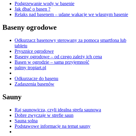
Podgrzewanie wody w basenie
Jak dbać o basen ?
Relaks nad basenem – udane wakacje we własnym basenie
Baseny ogrodowe
Odkurzacz basenowy sterowany za pomocą smartfona lub
tabletu
Prysznice ogrodowe
Baseny ogrodowe – od czego zależy ich cena
Basen w ogrodzie – sama przyjemność
palmy tropiart.pl
Odkurzacze do basenu
Zadaszenia basenów
Sauny
Raj saunowicza, czyli idealna strefa saunowa
Dobre zwyczaje w strefie saun
Sauna solna
Podstawowe informacje na temat sauny