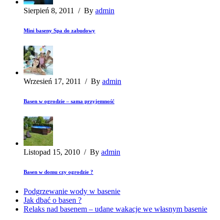
Sierpień 8, 2011
/
By
admin
Mini baseny Spa do zabudowy
Wrzesień 17, 2011
/
By
admin
Basen w ogrodzie – sama przyjemność
Listopad 15, 2010
/
By
admin
Basen w domu czy ogrodzie ?
Podgrzewanie wody w basenie
Jak dbać o basen ?
Relaks nad basenem – udane wakacje we własnym basenie