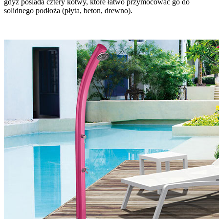
gdyż posiada cztery kotwy, które łatwo przymocować go do
solidnego podłoża (płyta, beton, drewno).