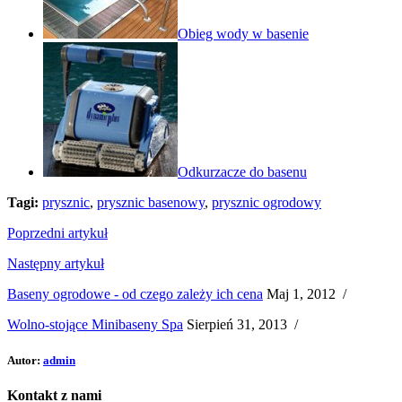
Obieg wody w basenie
Odkurzacze do basenu
Tagi:
prysznic
,
prysznic basenowy
,
prysznic ogrodowy
Poprzedni artykuł
Następny artykuł
Baseny ogrodowe - od czego zależy ich cena
Maj 1, 2012
/
Wolno-stojące Minibaseny Spa
Sierpień 31, 2013
/
Autor:
admin
Kontakt
z nami