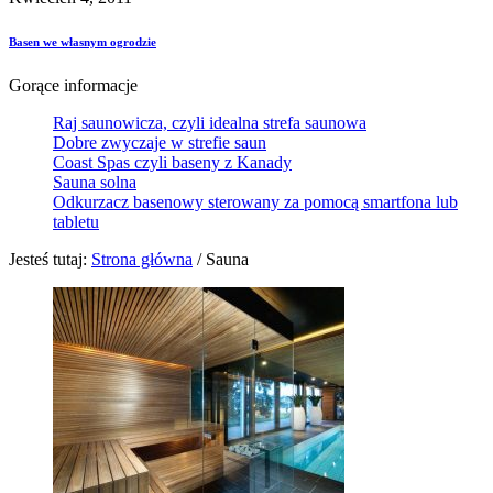
Basen we własnym ogrodzie
Gorące informacje
Raj saunowicza, czyli idealna strefa saunowa
Dobre zwyczaje w strefie saun
Coast Spas czyli baseny z Kanady
Sauna solna
Odkurzacz basenowy sterowany za pomocą smartfona lub
tabletu
Jesteś tutaj:
Strona główna
/
Sauna