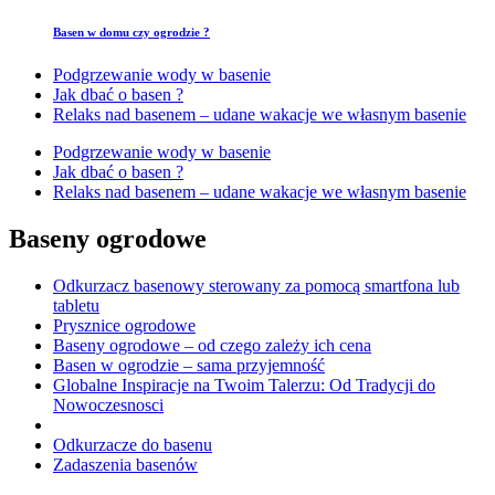
Basen w domu czy ogrodzie ?
Podgrzewanie wody w basenie
Jak dbać o basen ?
Relaks nad basenem – udane wakacje we własnym basenie
Podgrzewanie wody w basenie
Jak dbać o basen ?
Relaks nad basenem – udane wakacje we własnym basenie
Baseny ogrodowe
Odkurzacz basenowy sterowany za pomocą smartfona lub
tabletu
Prysznice ogrodowe
Baseny ogrodowe – od czego zależy ich cena
Basen w ogrodzie – sama przyjemność
Globalne Inspiracje na Twoim Talerzu: Od Tradycji do
Nowoczesnosci
Odkurzacze do basenu
Zadaszenia basenów