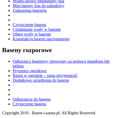
Wolno-stojące Minibaseny Spa
Mini baseny Spa do zabudowy
Zadaszenia basenów
Czyszczenie basenu
Uzdatnianie wody w basenie
Obieg wody w basenie
Konstrukcja basenu stacjonarnego
Baseny rozporowe
Odkurzacz basenowy sterowany za pomocą smartfona lub
tabletu
Prysznice ogrodowe
Basen w ogrodzie – sama przyjemność
Dodatkowe urządzenia do basenu
Odkurzacze do basenu
Czyszczenie basenu
Copyright 2010 - Basen-i-sauna.pl. All Rights Reserved.