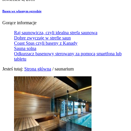
Basen we własnym ogrodzie
Gorące informacje
Raj saunowicza, czyli idealna strefa saunowa
Dobre zwyczaje w strefie saun
Coast Spas czyli baseny z Kanady
Sauna solna
Odkurzacz basenowy sterowany za pomocą smartfona lub
tabletu
Jesteś tutaj:
Strona główna
/
saunarium