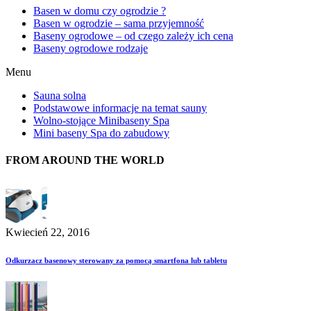
Basen w domu czy ogrodzie ?
Basen w ogrodzie – sama przyjemność
Baseny ogrodowe – od czego zależy ich cena
Baseny ogrodowe rodzaje
Menu
Sauna solna
Podstawowe informacje na temat sauny
Wolno-stojące Minibaseny Spa
Mini baseny Spa do zabudowy
FROM AROUND THE WORLD
Kwiecień 22, 2016
Odkurzacz basenowy sterowany za pomocą smartfona lub tabletu