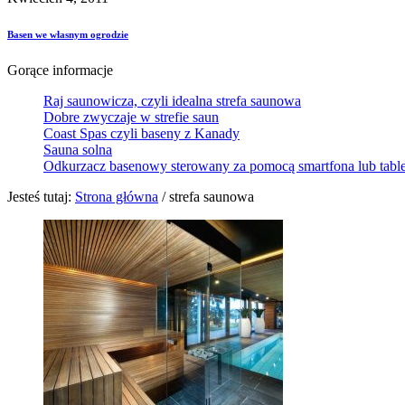
Basen we własnym ogrodzie
Gorące informacje
Raj saunowicza, czyli idealna strefa saunowa
Dobre zwyczaje w strefie saun
Coast Spas czyli baseny z Kanady
Sauna solna
Odkurzacz basenowy sterowany za pomocą smartfona lub tabl
Jesteś tutaj:
Strona główna
/
strefa saunowa