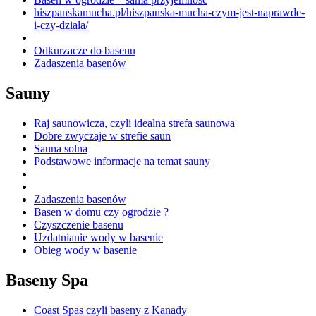
hiszpanskamucha.pl/hiszpanska-mucha-czym-jest-naprawde-
i-czy-dziala/
Odkurzacze do basenu
Zadaszenia basenów
Sauny
Raj saunowicza, czyli idealna strefa saunowa
Dobre zwyczaje w strefie saun
Sauna solna
Podstawowe informacje na temat sauny
Zadaszenia basenów
Basen w domu czy ogrodzie ?
Czyszczenie basenu
Uzdatnianie wody w basenie
Obieg wody w basenie
Baseny Spa
Coast Spas czyli baseny z Kanady